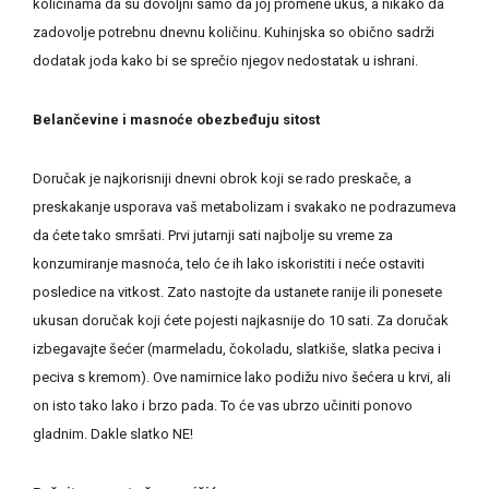
količinama da su dovoljni samo da joj promene ukus, a nikako da
zadovolje potrebnu dnevnu količinu. Kuhinjska so obično sadrži
dodatak joda kako bi se sprečio njegov nedostatak u ishrani.
Belančevine i masnoće obezbeđuju sitost
Doručak je najkorisniji dnevni obrok koji se rado preskače, a
preskakanje usporava vaš metabolizam i svakako ne podrazumeva
da ćete tako smršati. Prvi jutarnji sati najbolje su vreme za
konzumiranje masnoća, telo će ih lako iskoristiti i neće ostaviti
posledice na vitkost. Zato nastojte da ustanete ranije ili ponesete
ukusan doručak koji ćete pojesti najkasnije do 10 sati. Za doručak
izbegavajte šećer (marmeladu, čokoladu, slatkiše, slatka peciva i
peciva s kremom). Ove namirnice lako podižu nivo šećera u krvi, ali
on isto tako lako i brzo pada. To će vas ubrzo učiniti ponovo
gladnim. Dakle slatko NE!