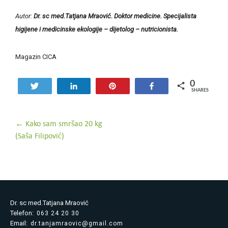
Autor:
Dr. sc med.Tatjana Mraović. Doktor medicine. Specijalista
higijene i medicinske ekologije – dijetolog – nutricionista.
Magazin CICA
0
Tweet
Share
Pin
Share
SHARES
Post
←
Kako sam smršao 20 kg
(Saša Filipović)
navigation
Dr. sc med.Tatjana Mraović
Telefon:
063 24 20 30
Email:
dr.tanjamraovic@gmail.com