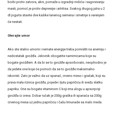
borbi protiv zatvora, akni, pomaže u izgradnji mišića i sagorevanju
masti, pomoć je protiv depresije i artritisa. Svakog drugog jutra u 2
dl jogurta stavite dve kašike lanenog semena i smetnje s varenjem
će nestati.
Oterajte umor
Ako ste stalno umorni i nemate energije treba pomisliti na anemiju i
nedostatak gvožđa. Jelovnik obogatite namirnicama koje su
bogate gvožđem. A da bi se to gvožđe apsorbovalo, neophodno je
da jedete one koje će pomoći da se to gvožđe maksimalno
iskoristi. Zato je važno da uz spanać, crveno meso i grašak, koji su
prava mala riznica gvožđa, pojede i ljutu papričicu ili svežu slatku
papriku. One su bogate vitaminom C koji ima ulogu u apsorpciji
gvožđa iz creva. Dobar ručak je 200g graška ili spanaća sa 200g
crvenog mesa uz jednu papričicu i čašu limunade sa malo meda.