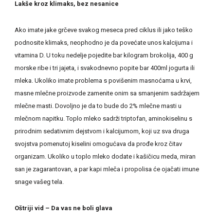
Lakše kroz klimaks, bez nesanice
Ako imate jake grčeve svakog meseca pred ciklus ili jako teško
podnosite klimaks, neophodno je da povećate unos kalcijuma i
vitamina D. U toku nedelje pojedite bar kilogram brokolija, 400 g
morske ribe i tri jajeta, i svakodnevno popite bar 400ml jogurta ili
mleka. Ukoliko imate problema s povišenim masnoćama u krvi,
masne mlečne proizvode zamenite onim sa smanjenim sadržajem
mlečne masti. Dovoljno je da to bude do 2% mlečne masti u
mlečnom napitku. Toplo mleko sadrži triptofan, aminokiselinu s
prirodnim sedativnim dejstvom i kalcijumom, koji uz sva druga
svojstva pomenutoj kiselini omogućava da prođe kroz čitav
organizam. Ukoliko u toplo mleko dodate i kašičicu meda, miran
san je zagarantovan, a par kapi mleča i propolisa će ojačati imune
snage vašeg tela.
Oštriji vid – Da vas ne boli glava