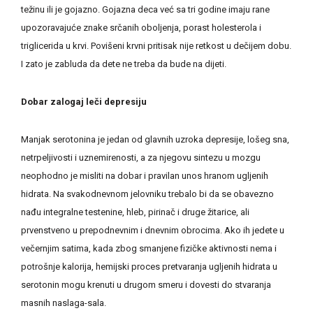
težinu ili je gojazno. Gojazna deca već sa tri godine imaju rane
upozoravajuće znake srčanih oboljenja, porast holesterola i
triglicerida u krvi. Povišeni krvni pritisak nije retkost u dečijem dobu.
I zato je zabluda da dete ne treba da bude na dijeti.
Dobar zalogaj leči depresiju
Manjak serotonina je jedan od glavnih uzroka depresije, lošeg sna,
netrpeljivosti i uznemirenosti, a za njegovu sintezu u mozgu
neophodno je misliti na dobar i pravilan unos hranom ugljenih
hidrata. Na svakodnevnom jelovniku trebalo bi da se obavezno
nađu integralne testenine, hleb, pirinač i druge žitarice, ali
prvenstveno u prepodnevnim i dnevnim obrocima. Ako ih jedete u
večernjim satima, kada zbog smanjene fizičke aktivnosti nema i
potrošnje kalorija, hemijski proces pretvaranja ugljenih hidrata u
serotonin mogu krenuti u drugom smeru i dovesti do stvaranja
masnih naslaga-sala.