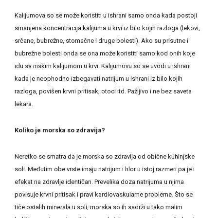
Kalijumova so se može koristiti u ishrani samo onda kada postoji
smanjena koncentracija kalijuma u krvi iz bilo kojih razloga (lekovi,
srčane, bubrežne, stomačne i druge bolesti). Ako su prisutne i
bubrežne bolesti onda se ona može koristiti samo kod onih koje
idu sa niskim kalijumom u krvi. Kalijumovu so se uvodi u ishrani
kada je neophodno izbegavati natrijum u ishrani iz bilo kojih
razloga, povišen krvni pritisak, otoci itd. Pažljivo i ne bez saveta
lekara.
Koliko je morska so zdravija?
Neretko se smatra da je morska so zdravija od obične kuhinjske
soli. Međutim obe vrste imaju natrijum i hlor u istoj razmeri pa je i
efekat na zdravlje identičan. Prevelika doza natrijuma u njima
povisuje krvni pritisak i pravi kardiovaskularne probleme. Što se
tiče ostalih minerala u soli, morska so ih sadrži u tako malim