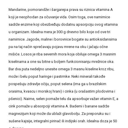
Mandarine, pomorandže i šargarepa prava su riznica vitamina A
koji je neophodan za očuvanje vida. Osim toga, ove namirnice
sadrže enzime koji obezbeđuju dodatnu apsorpciju ovog vitamina
u organizam. Idealna mera je 300 g dnevno bilo koje od ove tri
namirnice. Jagode, maline i borovnice bogate su antioksidansima
pa na taj način sprečavaju pojavu mrene na oku i jačaju očne
mišiće. Losos je riba severnih mora koja obiluje omega 3 masnim
kiselinama a one su bitne u boljem funkcionisanju mrežnice oka.
Bar dva puta nedeljno unesite omega 3 masnu kiseline kroz ribu,
može i belu poput haringe i pastrmke. Neki minerali takođe
pospešuju zdravlje očiju, poput selena (ima ga u brazilskim
orasima, kvascu i morskoj hrani) i cinka (u orašastim plodovima i
pšenici). Naime, selen pomaže telu da apsorbuje važan vitamin E, a
cink pomaže u absorpciji vitamina A. Bademi i banane sadrže
magnezijum koji može da ublaži glavobolju. Za preporuku su i
sušene kajsije, integralni pirinač ili indijski orah. Idealna doza je 50