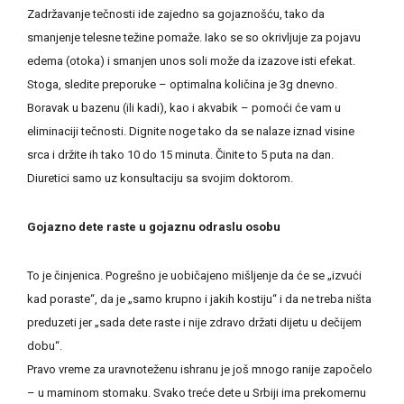
Zadržavanje tečnosti ide zajedno sa gojaznošću, tako da
smanjenje telesne težine pomaže. Iako se so okrivljuje za pojavu
edema (otoka) i smanjen unos soli može da izazove isti efekat.
Stoga, sledite preporuke – optimalna količina je 3g dnevno.
Boravak u bazenu (ili kadi), kao i akvabik – pomoći će vam u
eliminaciji tečnosti. Dignite noge tako da se nalaze iznad visine
srca i držite ih tako 10 do 15 minuta. Činite to 5 puta na dan.
Diuretici samo uz konsultaciju sa svojim doktorom.
Gojazno dete raste u gojaznu odraslu osobu
To je činjenica. Pogrešno je uobičajeno mišljenje da će se „izvući
kad poraste“, da je „samo krupno i jakih kostiju“ i da ne treba ništa
preduzeti jer „sada dete raste i nije zdravo držati dijetu u dečijem
dobu“.
Pravo vreme za uravnoteženu ishranu je još mnogo ranije započelo
– u maminom stomaku. Svako treće dete u Srbiji ima prekomernu