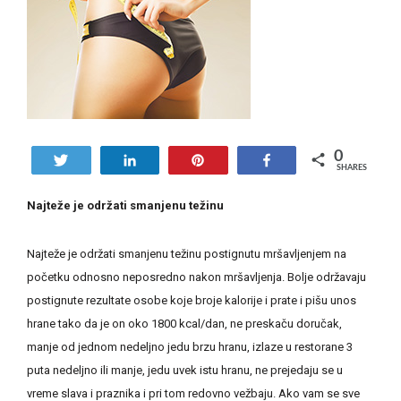
0
Tweet
Share
Pin
Share
SHARES
Najteže je održati smanjenu težinu
Najteže je održati smanjenu težinu postignutu mršavljenjem na
početku odnosno neposredno nakon mršavljenja. Bolje održavaju
postignute rezultate osobe koje broje kalorije i prate i pišu unos
hrane tako da je on oko 1800 kcal/dan, ne preskaču doručak,
manje od jednom nedeljno jedu brzu hranu, izlaze u restorane 3
puta nedeljno ili manje, jedu uvek istu hranu, ne prejedaju se u
vreme slava i praznika i pri tom redovno vežbaju. Ako vam se sve