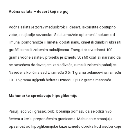
Voćna salata – desert koji ne goji
Voćna salata je zdrav međuobrok ili desert. Iskoristite dostupno
voće, a najbolje sezonsko. Salatu možete oplemeniti sokom od
limuna, pomorandže ili limete, dodati nanu, cimet ili đumbir i ukrasiti
grožđicama ili zobenim pahuljicama. Energetska vrednost 100
grama voćne salate u proseku je između 50 i 60 kcal, ali naravno da
se povećava dodavanjem zaslađivača, ruma ili zobenih pahuljica.
Navedena količina sadrži između 0,5 i 1 grama belančevina, između
10 i 15 grama ugljenih hidrata i između 0,2 i 2 grama masnoća.
Mahunarke sprečavaju hipoglikemiju
Pasulj, sočivo i grašak, bob, boranija pomažu da se održi nivo
šećera u krvi u preporučenim granicama. Mahunarke smanjuju
opasnost od hipoglikemijske krize između obroka kod osoba koje