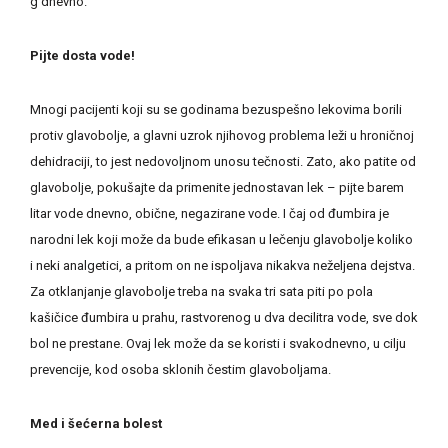
g dnevno.
Pijte dosta vode!
Mnogi pacijenti koji su se godinama bezuspešno lekovima borili
protiv glavobolje, a glavni uzrok njihovog problema leži u hroničnoj
dehidraciji, to jest nedovoljnom unosu tečnosti. Zato, ako patite od
glavobolje, pokušajte da primenite jednostavan lek – pijte barem
litar vode dnevno, obične, negazirane vode. I čaj od đumbira je
narodni lek koji može da bude efikasan u lečenju glavobolje koliko
i neki analgetici, a pritom on ne ispoljava nikakva neželjena dejstva.
Za otklanjanje glavobolje treba na svaka tri sata piti po pola
kašičice đumbira u prahu, rastvorenog u dva decilitra vode, sve dok
bol ne prestane. Ovaj lek može da se koristi i svakodnevno, u cilju
prevencije, kod osoba sklonih čestim glavoboljama.
Med i šećerna bolest