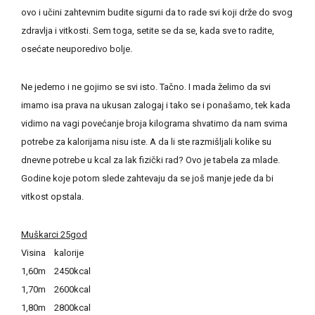
ovo i učini zahtevnim budite sigurni da to rade svi koji drže do svog
zdravlja i vitkosti. Sem toga, setite se da se, kada sve to radite,
osećate neuporedivo bolje.
Ne jedemo i ne gojimo se svi isto. Tačno. I mada želimo da svi
imamo isa prava na ukusan zalogaj i tako se i ponašamo, tek kada
vidimo na vagi povećanje broja kilograma shvatimo da nam svima
potrebe za kalorijama nisu iste. A da li ste razmišljali kolike su
dnevne potrebe u kcal za lak fizički rad? Ovo je tabela za mlade.
Godine koje potom slede zahtevaju da se još manje jede da bi
vitkost opstala.
Muškarci 25god
Visina kalorije
1,60m 2450kcal
1,70m 2600kcal
1,80m 2800kcal