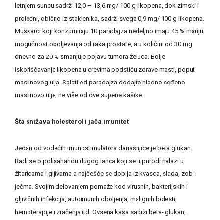
letnjem suncu sadrži 12,0 – 13,6 mg/ 100 g likopena, dok zimski i
prolećni, obično iz staklenika, sadrži svega 0,9 mg/ 100 g likopena.
Muškarci koji konzumiraju 10 paradajza nedeljno imaju 45 % manju
mogućnost oboljevanja od raka prostate, a u količini od 30 mg
dnevno za 20 % smanjuje pojavu tumora želuca. Bolje
iskorišćavanje likopena u crevima podstiču zdrave masti, poput
maslinovog ulja. Salati od paradajza dodajte hladno ceđeno
maslinovo ulje, ne više od dve supene kašike.
Šta snižava holesterol i jača imunitet
Jedan od vodećih imunostimulatora današnjice je beta glukan.
Radi se o polisaharidu dugog lanca koji se u prirodi nalazi u
žitaricama i gljivama a najčešće se dobija iz kvasca, slada, zobi i
ječma. Svojim delovanjem pomaže kod virusnih, bakterijskih i
gljivičnih infekcija, autoimunih oboljenja, malignih bolesti,
hemoterapije i zračenja itd. Ovsena kaša sadrži beta- glukan,