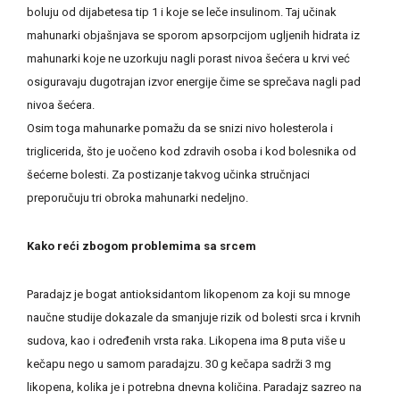
boluju od dijabetesa tip 1 i koje se leče insulinom. Taj učinak
mahunarki objašnjava se sporom apsorpcijom ugljenih hidrata iz
mahunarki koje ne uzorkuju nagli porast nivoa šećera u krvi već
osiguravaju dugotrajan izvor energije čime se sprečava nagli pad
nivoa šećera.
Osim toga mahunarke pomažu da se snizi nivo holesterola i
triglicerida, što je uočeno kod zdravih osoba i kod bolesnika od
šećerne bolesti. Za postizanje takvog učinka stručnjaci
preporučuju tri obroka mahunarki nedeljno.
Kako reći zbogom problemima sa srcem
Paradajz je bogat antioksidantom likopenom za koji su mnoge
naučne studije dokazale da smanjuje rizik od bolesti srca i krvnih
sudova, kao i određenih vrsta raka. Likopena ima 8 puta više u
kečapu nego u samom paradajzu. 30 g kečapa sadrži 3 mg
likopena, kolika je i potrebna dnevna količina. Paradajz sazreo na