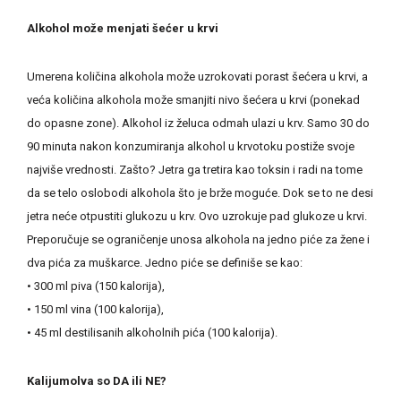
Alkohol može menjati šećer u krvi
Umerena količina alkohola može uzrokovati porast šećera u krvi, a
veća količina alkohola može smanjiti nivo šećera u krvi (ponekad
do opasne zone). Alkohol iz želuca odmah ulazi u krv. Samo 30 do
90 minuta nakon konzumiranja alkohol u krvotoku postiže svoje
najviše vrednosti. Zašto? Jetra ga tretira kao toksin i radi na tome
da se telo oslobodi alkohola što je brže moguće. Dok se to ne desi
jetra neće otpustiti glukozu u krv. Ovo uzrokuje pad glukoze u krvi.
Preporučuje se ograničenje unosa alkohola na jedno piće za žene i
dva pića za muškarce. Jedno piće se definiše se kao:
• 300 ml piva (150 kalorija),
• 150 ml vina (100 kalorija),
• 45 ml destilisanih alkoholnih pića (100 kalorija).
Kalijumolva so DA ili NE?