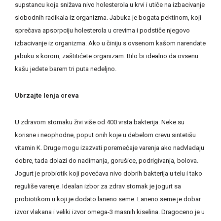
supstancu koja snižava nivo holesterola u krvi i utiče na izbacivanje
slobodnih radikala iz organizma. Jabuka je bogata pektinom, koji
sprečava apsorpciju holesterola u crevima i podstiče njegovo
izbacivanje iz organizma. Ako u činiju s ovsenom kašom narendate
jabuku s korom, zaštitićete organizam. Bilo bi idealno da ovsenu
kašu jedete barem tri puta nedeljno.
Ubrzajte lenja creva
U zdravom stomaku živi više od 400 vrsta bakterija. Neke su
korisne i neophodne, poput onih koje u debelom crevu sintetišu
vitamin K. Druge mogu izazvati poremećaje varenja ako nadvladaju
dobre, tada dolazi do nadimanja, gorušice, podrigivanja, bolova.
Jogurt je probiotik koji povećava nivo dobrih bakterija u telu i tako
reguliše varenje. Idealan izbor za zdrav stomak je jogurt sa
probiotikom u koji je dodato laneno seme. Laneno seme je dobar
izvor vlakana i veliki izvor omega-3 masnih kiselina. Dragoceno je u