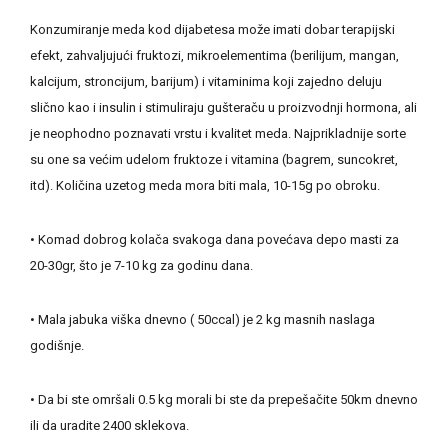
Konzumiranje meda kod dijabetesa može imati dobar terapijski
efekt, zahvaljujući fruktozi, mikroelementima (berilijum, mangan,
kalcijum, stroncijum, barijum) i vitaminima koji zajedno deluju
slično kao i insulin i stimuliraju gušteraču u proizvodnji hormona, ali
je neophodno poznavati vrstu i kvalitet meda. Najprikladnije sorte
su one sa većim udelom fruktoze i vitamina (bagrem, suncokret,
itd). Količina uzetog meda mora biti mala, 10-15g po obroku.
• Komad dobrog kolača svakoga dana povećava depo masti za
20-30gr, što je 7-10 kg za godinu dana.
• Mala jabuka viška dnevno ( 50ccal) je 2 kg masnih naslaga
godišnje.
• Da bi ste omršali 0.5 kg morali bi ste da prepešačite 50km dnevno
ili da uradite 2400 sklekova.