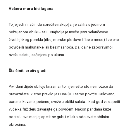
Večera mora biti lagana
To je jedini način da sprečite nakupljanje zaliha u jedinom
neželjenom obliku- salu. Najbolje je uveče jesti belančevine
životinjskog porekla (ribu, morske plodove ili belo meso) i zeleno
povrće ili mahunarke, ali bez masnoća. Da, da ne zaboravimo i
svežu salatu, začinjenu po ukusu.
Šta činiti protiv gladi
Prvi dani dijete obiluju krizama i to nije nešto što ne možete da
prevaziđete. Zlatno pravilo je POVRĆE i samo povrće. Grilovano,
bareno, kuvano, pečeno, sveže u obliki salata… kad god vas apetit
vuče ka frižideru zavarajte ga povrćem. Nakon par dana krize
postaju sve manje, apetit se gubi i vi lako odolevate obilnim
obrocima.