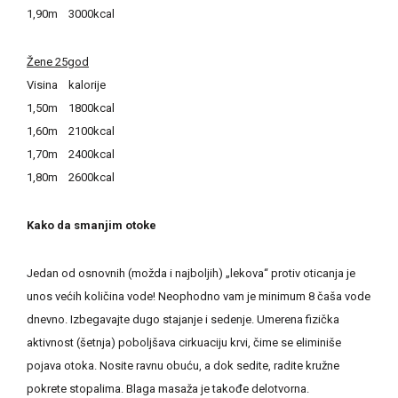
1,90m 3000kcal
Žene 25god
Visina kalorije
1,50m 1800kcal
1,60m 2100kcal
1,70m 2400kcal
1,80m 2600kcal
Kako da smanjim otoke
Jedan od osnovnih (možda i najboljih) „lekova“ protiv oticanja je
unos većih količina vode! Neophodno vam je minimum 8 čaša vode
dnevno. Izbegavajte dugo stajanje i sedenje. Umerena fizička
aktivnost (šetnja) poboljšava cirkuaciju krvi, čime se eliminiše
pojava otoka. Nosite ravnu obuću, a dok sedite, radite kružne
pokrete stopalima. Blaga masaža je takođe delotvorna.