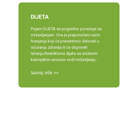
DIJETA
Pojam DIJETA se pogrešno povezuje sa
mršavljenjem. Ona je preporučeni način
hranjenja koji će preventivno delovati u
očuvanju zdravlja ili će doprineti
lečenju.Restriktivna dijeta sa sniženim
kalorijskim unosom vodi mršavljenju…
Saznaj više >>