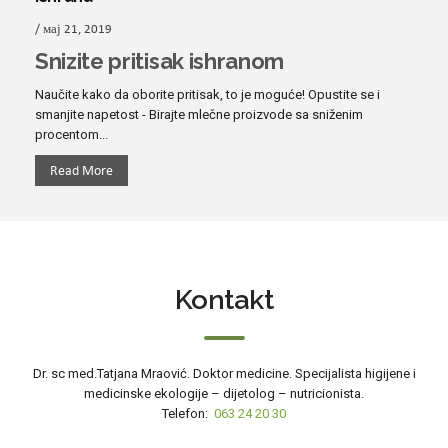
/ мај 21, 2019
Snizite pritisak ishranom
Naučite kako da oborite pritisak, to je moguće! Opustite se i
smanjite napetost - Birajte mlečne proizvode sa sniženim
procentom...
Read More
Kontakt
Dr. sc med.Tatjana Mraović. Doktor medicine. Specijalista higijene i
medicinske ekologije – dijetolog – nutricionista.
Telefon:
063 24 20 30