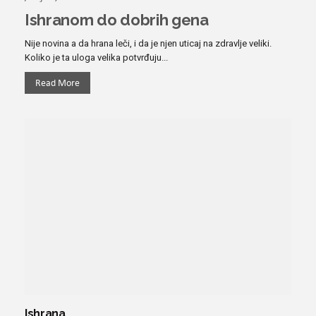
Ishranom do dobrih gena
Nije novina a da hrana leči, i da je njen uticaj na zdravlje veliki.
Koliko je ta uloga velika potvrđuju...
Read More
Ishrana