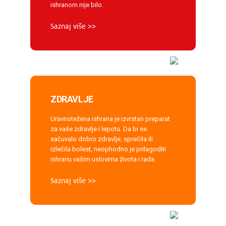
ishranom nije bilo.
Saznaj više >>
ZDRAVLJE
Uravnotežena ishrana je izvrstan preparat
za vaše zdravlje i lepotu. Da bi se
sačuvalo dobro zdravlje, sprečila ili
izlečila bolest, neophodno je prilagoditi
ishranu vašim uslovima života i rada.
Saznaj više >>