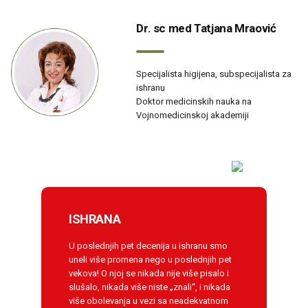
Dr. sc med Tatjana Mraović
Specijalista higijena, subspecijalista za
ishranu
Doktor medicinskih nauka na
Vojnomedicinskoj akademiji
ISHRANA
U poslednjih pet decenija u ishranu smo
uneli više promena nego u poslednjih pet
vekova! O njoj se nikada nije više pisalo i
slušalo, nikada više niste „znali“, i nikada
više obolevanja u vezi sa neadekvatnom