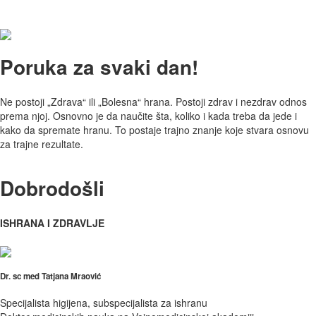
Poruka za svaki dan!
Ne postoji „Zdrava“ ili „Bolesna“ hrana. Postoji zdrav i nezdrav odnos
prema njoj. Osnovno je da naučite šta, koliko i kada treba da jede i
kako da spremate hranu. To postaje trajno znanje koje stvara osnovu
za trajne rezultate.
Dobrodošli
ISHRANA I ZDRAVLJE
Dr. sc med Tatjana Mraović
Specijalista higijena, subspecijalista za ishranu