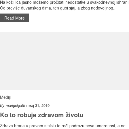
Na koži lica jasno možemo pročitati nedostatke u svakodnevnoj ishrani
Od previše duvanskog dima, ten gubi sjaj, a zbog nedovoljnog...
Read More
Mediji
By marigolgatti
/ мај 31, 2019
Ko to robuje zdravom životu
Zdrava hrana u pravom smislu te reči podrazumeva umerenost, a ne