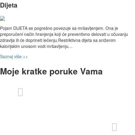
Dijeta
Pojam DIJETA se pogrešno povezuje sa mršavljenjem. Ona je
preporučeni način hranjenja koji će preventivno delovati u očuvanju
zdravlja ili će doprineti lečenju.Restriktivna dijeta sa sniženim
kalorijskim unosom vodi mršavljenju…
Saznaj više >>
Moje kratke poruke Vama
Ne postoji „Zdrava“ ili „Bolesna“ hrana.
Postoji zdrav i nezdrav odnos prema njoj.