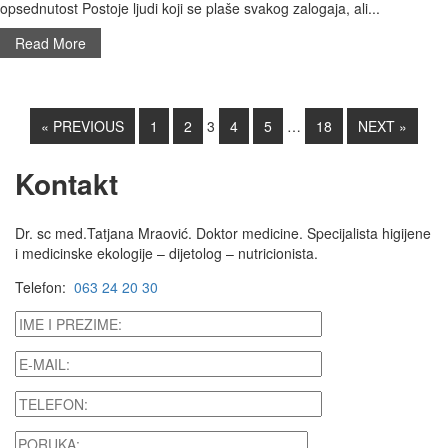
opsednutost Postoje ljudi koji se plaše svakog zalogaja, ali...
Read More
« PREVIOUS
1
2
3
4
5
…
18
NEXT »
Kontakt
Dr. sc med.Tatjana Mraović. Doktor medicine. Specijalista higijene
i medicinske ekologije – dijetolog – nutricionista.
Telefon:
063 24 20 30