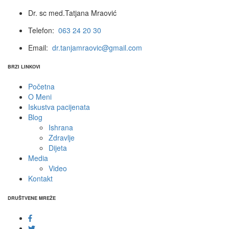
Dr. sc med.Tatjana Mraović
Telefon:
063 24 20 30
Email:
dr.tanjamraovic@gmail.com
BRZI LINKOVI
Početna
O Meni
Iskustva pacijenata
Blog
Ishrana
Zdravlje
Dijeta
Media
Video
Kontakt
DRUŠTVENE MREŽE