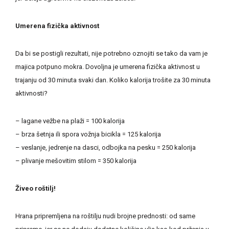
Umerena fizička aktivnost
Da bi se postigli rezultati, nije potrebno oznojiti se tako da vam je
majica potpuno mokra. Dovoljna je umerena fizička aktivnost u
trajanju od 30 minuta svaki dan. Koliko kalorija trošite za 30 minuta
aktivnosti?
– lagane vežbe na plaži = 100 kalorija
– brza šetnja ili spora vožnja bicikla = 125 kalorija
– veslanje, jedrenje na dasci, odbojka na pesku = 250 kalorija
– plivanje mešovitim stilom = 350 kalorija
Živeo roštilj!
Hrana pripremljena na roštilju nudi brojne prednosti: od same