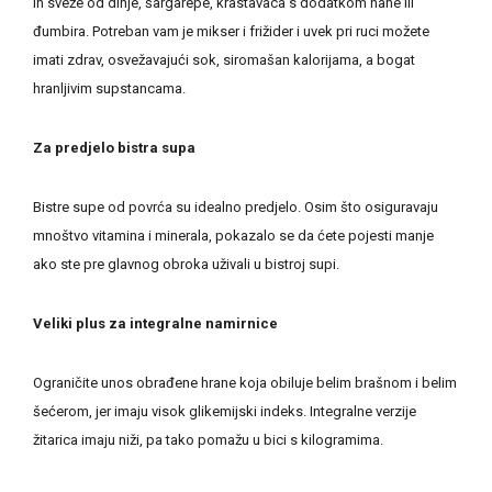
ih sveže od dinje, šargarepe, krastavaca s dodatkom nane ili
đumbira. Potreban vam je mikser i frižider i uvek pri ruci možete
imati zdrav, osvežavajući sok, siromašan kalorijama, a bogat
hranljivim supstancama.
Za predjelo bistra supa
Bistre supe od povrća su idealno predjelo. Osim što osiguravaju
mnoštvo vitamina i minerala, pokazalo se da ćete pojesti manje
ako ste pre glavnog obroka uživali u bistroj supi.
Veliki plus za integralne namirnice
Ograničite unos obrađene hrane koja obiluje belim brašnom i belim
šećerom, jer imaju visok glikemijski indeks. Integralne verzije
žitarica imaju niži, pa tako pomažu u bici s kilogramima.