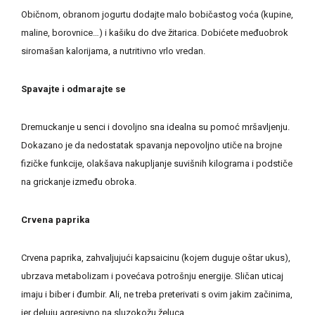
Običnom, obranom jogurtu dodajte malo bobičastog voća (kupine,
maline, borovnice…) i kašiku do dve žitarica. Dobićete međuobrok
siromašan kalorijama, a nutritivno vrlo vredan.
Spavajte i odmarajte se
Dremuckanje u senci i dovoljno sna idealna su pomoć mršavljenju.
Dokazano je da nedostatak spavanja nepovoljno utiče na brojne
fizičke funkcije, olakšava nakupljanje suvišnih kilograma i podstiče
na grickanje između obroka.
Crvena paprika
Crvena paprika, zahvaljujući kapsaicinu (kojem duguje oštar ukus),
ubrzava metabolizam i povećava potrošnju energije. Sličan uticaj
imaju i biber i đumbir. Ali, ne treba preterivati s ovim jakim začinima,
jer deluju agresivno na sluzokožu želuca.