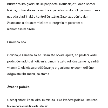
budete toliko gladni da se prejedete. Doručak je tu da to spreči.
Naime, pokazalo se da osobe koje redovno doručkuju imaju manje
napada gladi i lakše kontrolišu težinu. Zato, započnite dan
žitaricama s obranim mlekom ili integralnim pecivom s
niskomasnim sirom.
Limunov sok
Odlična je zamena za so. Osim što otvara apetit, so privlači vodu,
podstiče nadutost i oticanje. Limun je zato odlična zamena, sadrži
vitamin C, olakšava pročišćavanje organizma, ukusom odlično
odgovara ribi, mesu, salatama…
Žvaćite polako
Osećaj sitosti kasni oko 15 minuta. Ako žvačete polako i smireno,
lakše ćete osetiti kada ste siti.