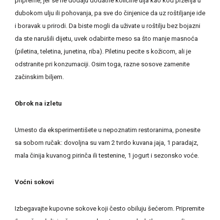
pripreme, jer se ne dodaju dodatne količine ulja kao kod prženja u
dubokom ulju ili pohovanja, pa sve do činjenice da uz roštiljanje ide
i boravak u prirodi. Da biste mogli da uživate u roštilju bez bojazni
da ste narušili dijetu, uvek odabirite meso sa što manje masnoća
(piletina, teletina, junetina, riba). Piletinu pecite s kožicom, ali je
odstranite pri konzumaciji. Osim toga, razne sosove zamenite
začinskim biljem.
Obrok na izletu
Umesto da eksperimentišete u nepoznatim restoranima, ponesite
sa sobom ručak: dovoljna su vam 2 tvrdo kuvana jaja, 1 paradajz,
mala činija kuvanog pirinča ili testenine, 1 jogurt i sezonsko voće.
Voćni sokovi
Izbegavajte kupovne sokove koji često obiluju šećerom. Pripremite