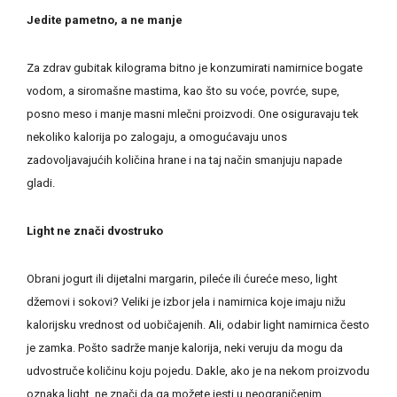
Jedite pametno, a ne manje
Za zdrav gubitak kilograma bitno je konzumirati namirnice bogate
vodom, a siromašne mastima, kao što su voće, povrće, supe,
posno meso i manje masni mlečni proizvodi. One osiguravaju tek
nekoliko kalorija po zalogaju, a omogućavaju unos
zadovoljavajućih količina hrane i na taj način smanjuju napade
gladi.
Light ne znači dvostruko
Obrani jogurt ili dijetalni margarin, pileće ili ćureće meso, light
džemovi i sokovi? Veliki je izbor jela i namirnica koje imaju nižu
kalorijsku vrednost od uobičajenih. Ali, odabir light namirnica često
je zamka. Pošto sadrže manje kalorija, neki veruju da mogu da
udvostruče količinu koju pojedu. Dakle, ako je na nekom proizvodu
oznaka light, ne znači da ga možete jesti u neograničenim