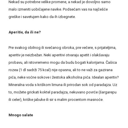
Nekad su potrebne velike promene, a nekad je dovoljno samo
malo izmeniti uobičajene navike. Podsećam vas na najčešće
greške i savetujem kako da ih izbegnete.
Aperitiv, da ili ne?
Pre svakog obilnog ili svečanog obroka, pre večere, s prijateljima,
aperitiv je neizbežan. Neki aperitivi otvaraju apetit i olakšavaju
probavu, ali istovremeno mogu da budu bogati kalorijama. Čašica
rozea (1 dl sadrži 75 kcal) nije opasna, ali to ne važi za gazirana
pića, neke voćne sokove i žestoka alkoholna pića. Idealan aperitiv?
Mineralna voda s kriškom limuna ili prirodan sok od paradajza. Uz
to, možete grickati koktel paradajza, nekuvano povrće (šargarepu
ili celer), kriške jabuke ili sir s malim procentom masnoće.
Mnogo salate