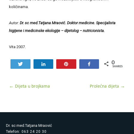
količinama.
Autor:
Dr. sc med.Tatjana Mraović. Doktor medicine. Specijalista
higijene i medicinske ekologije – dijetolog – nutricionista.
Vita 2007.
0
Tweet
Share
Pin
Share
SHARES
Post
←
Dijeta u brojkama
Prolećna dijeta
→
navigation
Dr. sc med.Tatjana Mraović
Telefon:
063 24 20 30