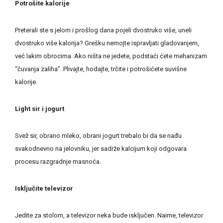
Potrošite kalorije
Preterali ste s jelom i prošlog dana pojeli dvostruko više, uneli
dvostruko više kalorija? Grešku nemojte ispravljati gladovanjem,
već lakim obrocima. Ako ništa ne jedete, podstaći ćete mehanizam
“čuvanja zaliha”. Plivajte, hodajte, trčite i potrošićete suvišne
kalorije.
Light sir i jogurt
Svež sir, obrano mleko, obrani jogurt trebalo bi da se nađu
svakodnevno na jelovniku, jer sadrže kalcijum koji odgovara
procesu razgradnje masnoća.
Isključite televizor
Jedite za stolom, a televizor neka bude isključen. Naime, televizor