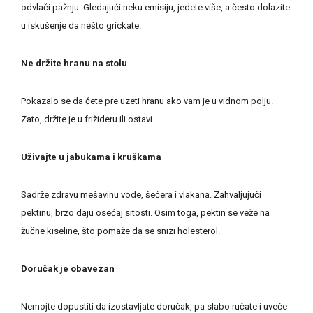
odvlači pažnju. Gledajući neku emisiju, jedete više, a često dolazite
u iskušenje da nešto grickate.
Ne držite hranu na stolu
Pokazalo se da ćete pre uzeti hranu ako vam je u vidnom polju.
Zato, držite je u frižideru ili ostavi.
Uživajte u jabukama i kruškama
Sadrže zdravu mešavinu vode, šećera i vlakana. Zahvaljujući
pektinu, brzo daju osećaj sitosti. Osim toga, pektin se veže na
žučne kiseline, što pomaže da se snizi holesterol.
Doručak je obavezan
Nemojte dopustiti da izostavljate doručak, pa slabo ručate i uveče