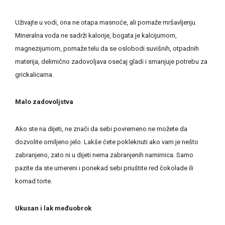
Uživajte u vodi, ona ne otapa masnoće, ali pomaže mršavljenju.
Mineralna voda ne sadrži kalorije, bogata je kalcijumom,
magnezijumom, pomaže telu da se oslobodi suvišnih, otpadnih
materija, delimično zadovoljava osećaj gladi i smanjuje potrebu za
grickalicama.
Malo zadovoljstva
Ako ste na dijeti, ne znači da sebi povremeno ne možete da
dozvolite omiljeno jelo. Lakše ćete pokleknuti ako vam je nešto
zabranjeno, zato ni u dijeti nema zabranjenih namirnica. Samo
pazite da ste umereni i ponekad sebi priuštite red čokolade ili
komad torte.
Ukusan i lak međuobrok