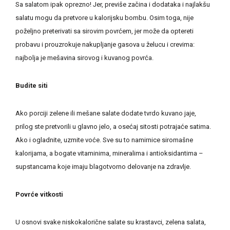
Sa salatom ipak oprezno! Jer, previše začina i dodataka i najlakšu
salatu mogu da pretvore u kalorijsku bombu. Osim toga, nije
poželjno preterivati sa sirovim povrćem, jer može da optereti
probavu i prouzrokuje nakupljanje gasova u želucu i crevima:
najbolja je mešavina sirovog i kuvanog povrća.
Budite siti
Ako porciji zelene ili mešane salate dodate tvrdo kuvano jaje,
prilog ste pretvorili u glavno jelo, a osećaj sitosti potrajaće satima.
Ako i ogladnite, uzmite voće. Sve su to namirnice siromašne
kalorijama, a bogate vitaminima, mineralima i antioksidantima –
supstancama koje imaju blagotvorno delovanje na zdravlje.
Povrće vitkosti
U osnovi svake niskokalorične salate su krastavci, zelena salata,