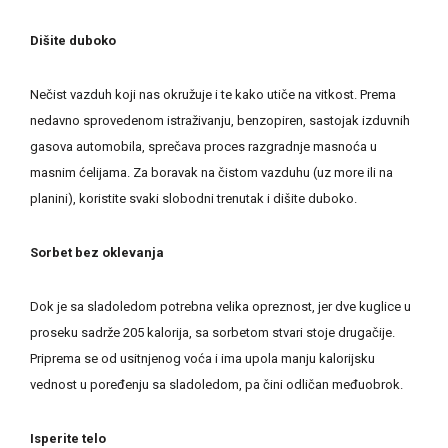
Dišite duboko
Nečist vazduh koji nas okružuje i te kako utiče na vitkost. Prema
nedavno sprovedenom istraživanju, benzopiren, sastojak izduvnih
gasova automobila, sprečava proces razgradnje masnoća u
masnim ćelijama. Za boravak na čistom vazduhu (uz more ili na
planini), koristite svaki slobodni trenutak i dišite duboko.
Sorbet bez oklevanja
Dok je sa sladoledom potrebna velika opreznost, jer dve kuglice u
proseku sadrže 205 kalorija, sa sorbetom stvari stoje drugačije.
Priprema se od usitnjenog voća i ima upola manju kalorijsku
vednost u poređenju sa sladoledom, pa čini odličan međuobrok.
Isperite telo