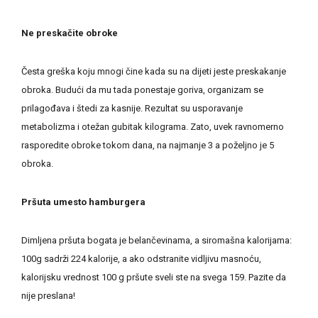
Ne preskačite obroke
Česta greška koju mnogi čine kada su na dijeti jeste preskakanje
obroka. Budući da mu tada ponestaje goriva, organizam se
prilagođava i štedi za kasnije. Rezultat su usporavanje
metabolizma i otežan gubitak kilograma. Zato, uvek ravnomerno
rasporedite obroke tokom dana, na najmanje 3 a poželjno je 5
obroka.
Pršuta umesto hamburgera
Dimljena pršuta bogata je belančevinama, a siromašna kalorijama:
100g sadrži 224 kalorije, a ako odstranite vidljivu masnoću,
kalorijsku vrednost 100 g pršute sveli ste na svega 159. Pazite da
nije preslana!