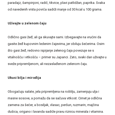
paradajz, šampinjoni, radič, tikvice, plavi patlidžan, paprika. Svaka
od navedenih vrsta povrća sadrži manje od 30 kcal u 100 grama.
Uživajte u zelenom čaju
Odlično gasi žeđ, ali ga skuvajte sami. Izbegavajte na vrućini da
gasite žeđ kupovnim ledenim čajevima, jer obiluju šećerima. Osim
što gasi žeđ, redovno ispijanje zelenog čaja povezuje se s
vitalnošću i vitkošću – primer su Japanci. Zato, svaki dan uživajte u
sveže pripremljenom, ali nezaslađenom zelenom čaju.
Ukusi bilja i mirođija
Obogaćuju salate, jela pripremljena na roštilju, zamenjuju ulja i
masne sosove, a pomažu da se sačuva vitkost. Cimet je odlična
zamena za šećer, a bosiljak, vlasac, peršun, ruzmarin, majčina
dušica, origano i lavanda sadrže pravu riznicu minerala i vitamina.