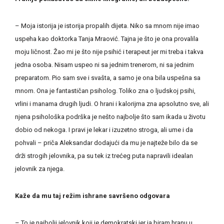
– Moja istorija je istorija propalih dijeta. Niko sa mnom nije imao
uspeha kao doktorka Tanja Mraović. Tajna je što je ona provalila
moju ličnost. Žao mi je što nije psihić i terapeut jer mi treba i takva
jedna osoba. Nisam uspeo ni sa jednim trenerom, ni sa jednim
preparatom. Pio sam sve i svašta, a samo je ona bila uspešna sa
mnom. Ona je fantastičan psiholog. Toliko zna o ljudskoj psihi,
vrlini i manama drugih ljudi. O hrani i kalorijma zna apsolutno sve, ali
njena psihološka podrška je nešto najbolje što sam ikada u životu
dobio od nekoga. I pravi je lekar i izuzetno stroga, ali ume i da
pohvali – priča Aleksandar dodajući da mu je najteže bilo da se
drži strogih jelovnika, pa su tek iz trećeg puta napravili idealan
jelovnik za njega.
Kaže da mu taj režim ishrane savršeno odgovara
– To je najbolji jelovnik koji je demokratski jer ja biram hranu u