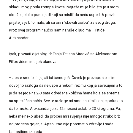
skladu mog posla i tempa života. Najteže mi je bilo što je u mom
okruženje bilo puno ljudi koji su mislili da neću uspeti. A pravih
prijatelja je bilo malo, ali su oni i “skuvali čorbu” za svog druga.
Kroz ovaj program naučio sam najviše o ljudima – ističe
Aleksandar.
Ipak, poznati dijetolog dr Tanja Tatjana Mraović sa Aleksandom
Filipovićem ima još planova.
– Jeste sredio liniju, ali ići ćemo još. Čovek je prezaposlen i ima
dovoljno razloga da ne uspe u nekom režimu koji ja savetujem a to
je da se jede na 2-3 sata određena količina hrane koja se sprema
na specifičan način. Sve te razloge mi smo anulirali i on je pokazao
da to može. Aleksandar je za 12 meseci oslabio 20 kilograma. Pa,
neka me neko ubedi da proces mršavljenja nije mnogostruko brži
od procesa gojenja. Apsolutno nije poremetio zdravlje i sada
fantastično izgleda.