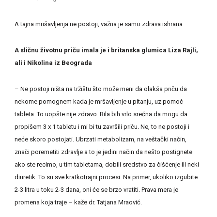
A tajna mrišavljenja ne postoji, važna je samo zdrava ishrana
A sličnu životnu priču imala je i britanska glumica Liza Rajli,
ali i Nikolina iz Beograda
– Ne postoji ništa na tržištu što može meni da olakša priču da
nekome pomognem kada je mršavljenje u pitanju, uz pomoć
tableta. To uopšte nije zdravo. Bila bih vrlo srećna da mogu da
propišem 3 x 1 tabletu i mi bi tu završili priču. Ne, to ne postoji i
neće skoro postojati. Ubrzati metabolizam, na veštački način,
znači poremetiti zdravlje a to je jedini način da nešto postignete
ako ste recimo, u tim tabletama, dobili sredstvo za čišćenje ili neki
diuretik. To su sve kratkotrajni procesi. Na primer, ukoliko izgubite
2-3 litra u toku 2-3 dana, oni će se brzo vratiti. Prava mera je
promena koja traje – kaže dr. Tatjana Mraović.