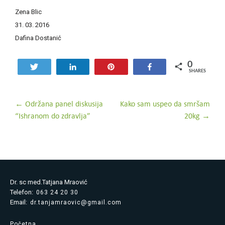
Zena Blic
31. 03. 2016
Dafina Dostanić
0
Tweet
Share
Pin
Share
SHARES
Post
←
Održana panel diskusija
Kako sam uspeo da smršam
“Ishranom do zdravlja”
20kg
→
navigation
Dr. sc med.Tatjana Mraović
Telefon:
063 24 20 30
Email:
dr.tanjamraovic@gmail.com
Početna