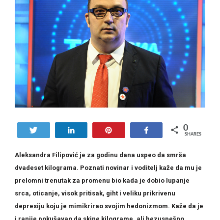
0
Tweet
Share
Pin
Share
SHARES
Aleksandra Filipović je za godinu dana uspeo da smrša
dvadeset kilograma. Poznati novinar i voditelj kaže da mu je
prelomni trenutak za promenu bio kada je dobio lupanje
srca, oticanje, visok pritisak, giht i veliku prikrivenu
depresiju koju je mimikrirao svojim hedonizmom. Kaže da je
i ranije pokušavao da skine kilograme, ali bezuspešno.