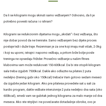
Da li se kilogrami mogu skinuti samo vežbanjem? Odnosno, da li je
potrebno povesti računa i o ishrani?
Kilogrami se redukcionim dijetama mogu „skidati“ i bez vežbanja, što
nije dobar povod da ne trenirate. Samo vežbanjem bez dijete proces
postaje teži i duže traje. Rezervisan je za one koji imaju mali višak, 2-3kg
i koji su uporni, istrajni i naporno vežbaju, a pritom brže bolje posle
treninga ne opsedaju frižider. Prosečno vežbanje u našim fitnes
klubovima vam može redukovati 150-600kcal. Da bi ste otopili kilogram
sala treba izgubiti 7500kcal. Dakle ako odlazite na pilates 2 puta
nedeljno (trening gubi oko 150kcal) trebaće Vam gotovo sedam meseci
da izgubite jedan kilogram. Ako pre pilatesa provedete sat u sali za
kardio program, dakle vežbate intenzivnije 2 puta nedeljno dva sata (oko
600kcal), smeši vam se gubitak jednog kilograma za malo manje od dva
meseca. Ako ste strpljivi i ne povećavate dotadašnje obroke, ovo je