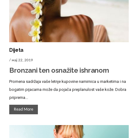
Dijeta
/ мај 22, 2019
Bronzani ten osnažite ishranom
Promena sadržaja vaše letnje kupovine namirnica u marketima i na
bogatim pijacama može da pojača preplanulost vaše kože. Dobra
priprema...
Read More