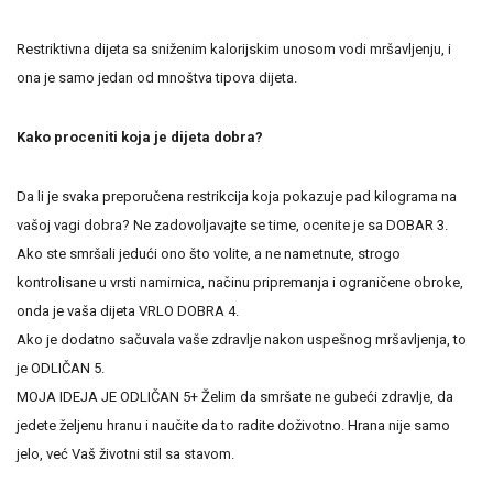
Restriktivna dijeta sa sniženim kalorijskim unosom vodi mršavljenju, i
ona je samo jedan od mnoštva tipova dijeta.
Kako proceniti koja je dijeta dobra?
Da li je svaka preporučena restrikcija koja pokazuje pad kilograma na
vašoj vagi dobra? Ne zadovoljavajte se time, ocenite je sa DOBAR 3.
Ako ste smršali jedući ono što volite, a ne nametnute, strogo
kontrolisane u vrsti namirnica, načinu pripremanja i ograničene obroke,
onda je vaša dijeta VRLO DOBRA 4.
Ako je dodatno sačuvala vaše zdravlje nakon uspešnog mršavljenja, to
je ODLIČAN 5.
MOJA IDEJA JE ODLIČAN 5+ Želim da smršate ne gubeći zdravlje, da
jedete željenu hranu i naučite da to radite doživotno. Hrana nije samo
jelo, već Vaš životni stil sa stavom.