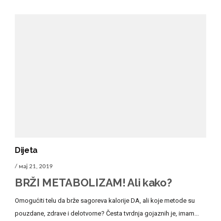
Dijeta
/ мај 21, 2019
BRŽI METABOLIZAM! Ali kako?
Omogućiti telu da brže sagoreva kalorije DA, ali koje metode su
pouzdane, zdrave i delotvorne? Česta tvrdnja gojaznih je, imam...