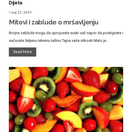
Dijeta
/ мај 22, 2019
Mitovi i zablude o mršavljenju
Brojne zablude mogu da upropaste svaki vaš napor da postignete i
sačuvate željenu telesnu težinu Tajna vaše vitkosti Malo je...
Read More