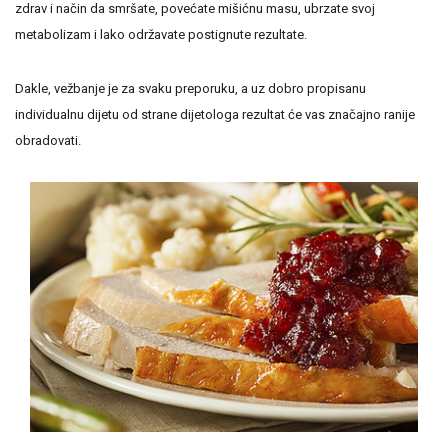
zdrav i način da smršate, povećate mišićnu masu, ubrzate svoj
metabolizam i lako održavate postignute rezultate.
Dakle, vežbanje je za svaku preporuku, a uz dobro propisanu
individualnu dijetu od strane dijetologa rezultat će vas značajno ranije
obradovati.