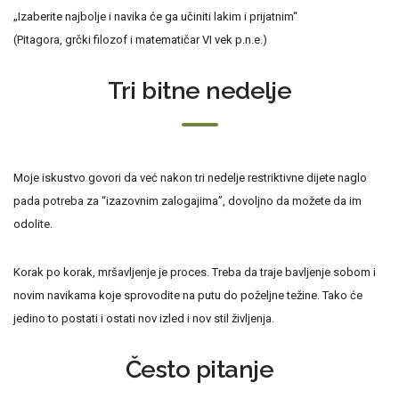
„Izaberite najbolje i navika će ga učiniti lakim i prijatnim“
(Pitagora, grčki filozof i matematičar VI vek p.n.e.)
Tri bitne nedelje
Moje iskustvo govori da već nakon tri nedelje restriktivne dijete naglo
pada potreba za “izazovnim zalogajima”, dovoljno da možete da im
odolite.
Korak po korak, mršavljenje je proces. Treba da traje bavljenje sobom i
novim navikama koje sprovodite na putu do poželjne težine. Tako će
jedino to postati i ostati nov izled i nov stil življenja.
Često pitanje