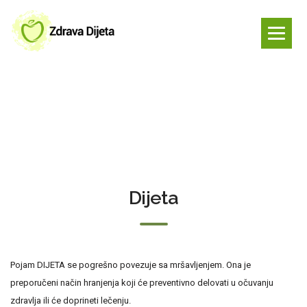
Dijeta
Pojam DIJETA se pogrešno povezuje sa mršavljenjem. Ona je
preporučeni način hranjenja koji će preventivno delovati u očuvanju
zdravlja ili će doprineti lečenju.