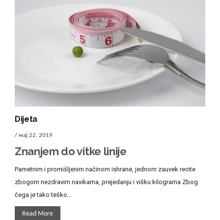
Dijeta
/ мај 22, 2019
Znanjem do vitke linije
Pametnim i promišljenim načinom ishrane, jednom zauvek recite
zbogom nezdravim navikama, prejedanju i višku kilograma Zbog
čega je tako teško...
Read More