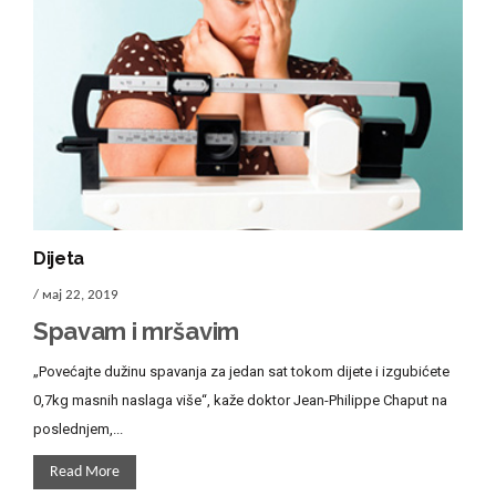
Dijeta
/ мај 22, 2019
Spavam i mršavim
„Povećajte dužinu spavanja za jedan sat tokom dijete i izgubićete
0,7kg masnih naslaga više“, kaže doktor Jean-Philippe Chaput na
poslednjem,...
Read More