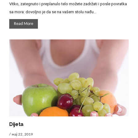
Vitko, zategnuto i preplanulo telo možete zadržati i posle povratka
sa mora: dovoljno je da se na vašem stolu nađu...
Read More
Dijeta
/ мај 22, 2019